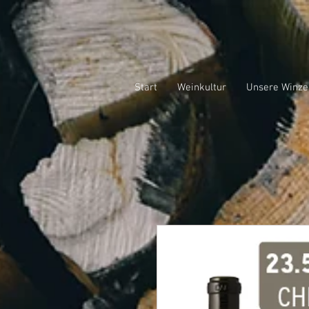
Start
Weinkultur
Unsere Winze