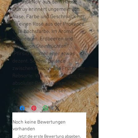
de Pinot Noir aus dem Hause
Dutruy erinnert ungemein von
Nase, Farbe und Geschmack her
an einen Rosé aus der Provence.
Tolle Lachsfarbe. Im Aroma
Himbeeren, Erdbeeren und
Noten von Steinfrüchten
(Pfirsich) Immer eher etwas
dezent. Schöne Balance
zwischen Frische und Frucht der
Rebsorte. Wir würden sagen: Ein
absoluter Roséklassiker aus der
Schweiz vom Genfersee.
Noch keine Bewertungen
vorhanden
Jetzt die erste Bewertung abgeben.