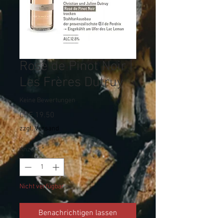
Rosé de Pinot Noir |
Les Frères Dutruy
Keine Bewertungen
Preis
CHF 19.50
zzgl. Versand
Anzahl
*
Nicht verfügbar
Benachrichtigen lassen