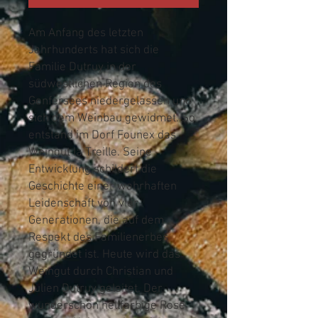
Am Anfang des letzten
Jahrhunderts hat sich die
Familie Dutruy in der
südwestlichen Region des
Genfersees niedergelassen und
sich dem Weinbau gewidmet. So
entstand im Dorf Founex das
Weingut la Treille. Seine
Entwicklung schildert die
Geschichte einer wahrhaften
Leidenschaft von vier
Generationen, die auf dem
Respekt des Familienerbes
gegründet ist. Heute wird das
Weingut durch Christian und
Julien Dutruy geleitet. Der
wunderschön hellfarbige Rosé