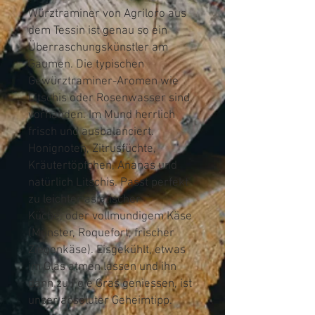
Würztraminer von Agriloro aus
dem Tessin ist genau so ein
Überraschungskünstler am
Gaumen. Die typischen
Gewürztraminer-Aromen wie
Litschis oder Rosenwasser sind
vorhanden. Im Mund herrlich
frisch und ausbalanciert.
Honignoten, Zitrusfüchte,
Kräutertöpfchen, Ananas und
natürlich Litschis. Passt perfekt
zu leichter asiatischer
Küche, oder vollmundigem Käse
(Münster, Roquefort, frischer
Ziegenkäse). Eisgekühlt, etwas
im Glas atmen lassen und ihn
dann zu Foie Gras geniessen, ist
unser absoluter Geheimtipp.