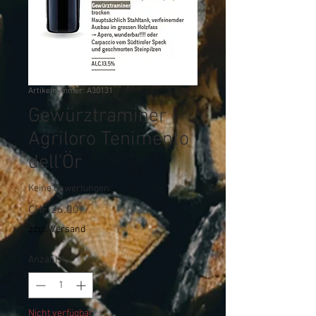
Artikelnummer: A30131
Gewürztraminer |
Agriloro Tenimento
dell'Ör
Keine Bewertungen
Preis
CHF 26.00
zzgl. Versand
Anzahl
*
Nicht verfügbar