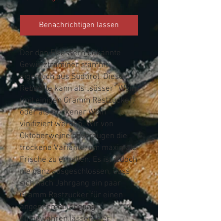
Benachrichtigen lassen
Der den Elsässern bekannte
Gewürztraminer stammt
eigentlich aus Südtirol. Diese
Rebsorte kann als „süsser“ Wein
(mit einigen Gramm Restzucker)
oder als trockener Wein
vinifiziert werden. Wir von
Oktoberweine bevorzugen die
trockene Variante, um maximale
Frische zu erhalten. Es ist jedoch
nie ganz ausgeschlossen, dass
sich nach Jahrgang ein paar
Gramm Restzucker für einen
angenehmen Abgang
aufbewahren lassen. Der