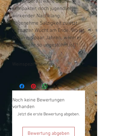
was anderes! Reife Säure,
kompakter, noch jugendlich
wirkender Nachklang.
Angenehme Salzigkeit zuletzt
mit satter Wucht am Ende. Wo ist
der in ein paar Jahren, wenn er
nicht mehr so ungestühm ist?!
Weinspezifikationen
Noch keine Bewertungen
vorhanden
Jetzt die erste Bewertung abgeben.
Bewertung abgeben