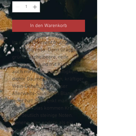
In den Warenkorb
Im ersten Moment fruchtbetont
und duftig rosa. Dann Grapefruit,
grüne Stachelbeere, reife
Mango. Im Mund mit Kraft, aber
auch mit Kühle: viel Saftigkeit,
dichte Gaumenaromen, kräftiger
Wein-Gehalt. Nicht dieser
Allerwelts-Sauvignon Blanc den
jeder hat! Schwenkt man ihn
etwas im Glas kommen Kräuter
und deutlich steinige Noten.
Nenene alles andere als ein
Cloudy Bay, sorry, aber das ist