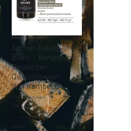
Artikelnummer: A30275
Escher Sauvignon
Blanc - Bergkeuper
Deutscher
Qualitätswein
Württemberg
Keine Bewertungen
Preis
CHF 18.50
zzgl. Versand
Anzahl
*