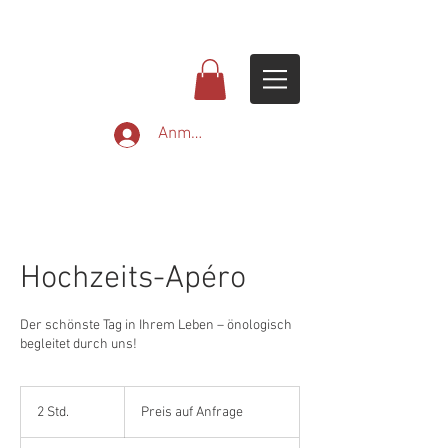
Anmelden
Hochzeits-Apéro
Der schönste Tag in Ihrem Leben – önologisch
begleitet durch uns!
Preis
auf
2 Std.
2
Preis auf Anfrage
Anfrage
S