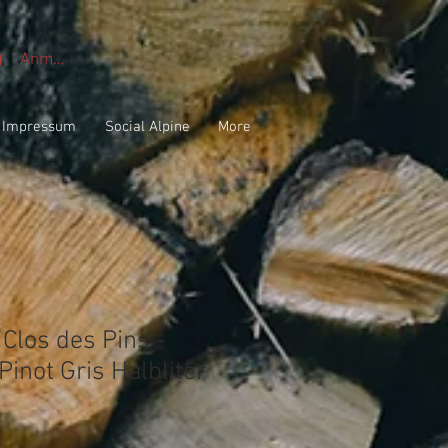
Anmelden
Impressum
Social Alpine
More
Clos des Pins -
inot Gris Halbliter