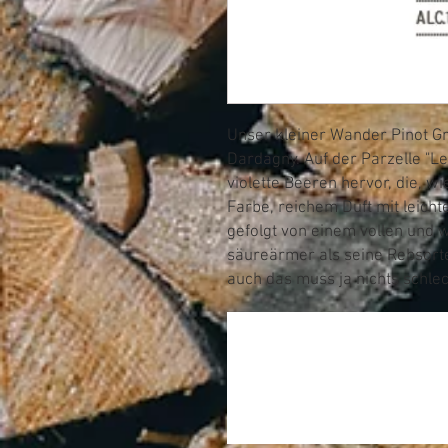
Unser kleiner Wander Pinot G
Dardagny. Auf der Parzelle "Le
violette Beeren hervor, die, wi
Farbe, reichem Duft mit leich
gefolgt von einem vollen und
säureärmer als seine Rebsorte
auch das muss ja nichts schlec