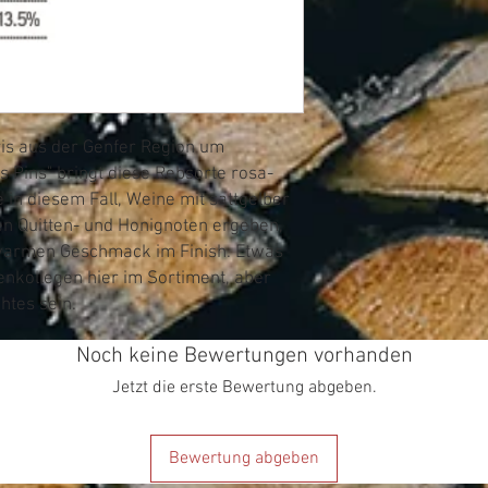
ris aus der Genfer Region um
s Pins" bringt diese Rebsorte rosa-
e in diesem Fall, Weine mit sattgelber
ten Quitten- und Honignoten ergeben,
 warmen Geschmack im Finish. Etwas
nkollegen hier im Sortiment, aber
htes sein.
Noch keine Bewertungen vorhanden
Jetzt die erste Bewertung abgeben.
Bewertung abgeben