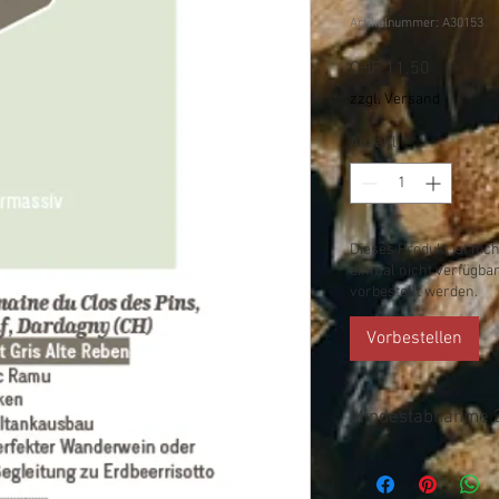
Artikelnummer: A30153
Preis
CHF 11.50
zzgl. Versand
Anzahl
*
Dieses Produkt ist nic
einmal nicht verfügbar
vorbestellt werden.
Vorbestellen
Mindestabnahme 3