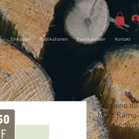
r
Einkaufen
Publikationen
Eventkalender
Kontakt
Domaine du 
Marc Ramu P
AOC Genève
Keine Bewertungen