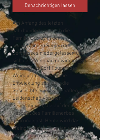
Benachrichtigen lassen
Am Anfang des letzten
Jahrhunderts hat sich die
Familie Dutruy in der
südwestlichen Region des
Genfersees niedergelassen und
sich dem Weinbau gewidmet. So
entstand im Dorf Founex das
Weingut la Treille. Seine
Entwicklung schildert die
Geschichte einer wahrhaften
Leidenschaft von vier
Generationen, die auf dem
Respekt des Familienerbes
gegründet ist. Heute wird das
Weingut durch Christian und
Julien Dutruy geleitet. Tiefes