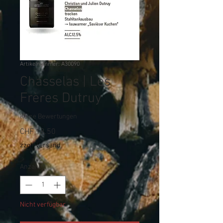
Artikelnummer: A30090
Chasselas | Les
Frères Dutruy
Keine Bewertungen
Preis
CHF 18.50
zzgl. Versand
Anzahl
*
Nicht verfügbar