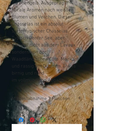
Zitronengelb. Ausgeprägte
florale Aromen nach weissen
Blumen und Veilchen. Dieser
Chasselas ist ein absolut
sortentypischer Chasselas.
Typisch Genfer See, aber
diesmal nicht aus dem Lavaux
sondern von der
Waadtländischen Côte. Markant
und rassig am Gaumen. Etwas
birnig und rund
im vollmundigen Abgang.
Mindestabnahme 3 Flaschen